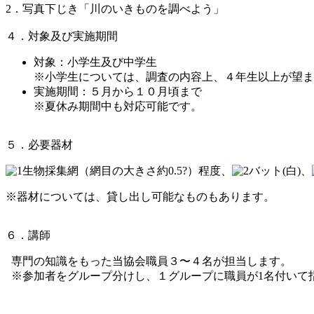
2．写真下じき「川のいきものを調べよう」
４．対象及び実施期間
対象：小学生及び中学生
※
小学生については、調査の内容上、４年生以上が望ま
実施期間：５月から１０月頃まで
※
夏休み期間中も対応可能です。
５．必要器材
生物採集網（網目の大きさ約0.5?）程度、
バット(白)、
※
器材については、貸し出し可能なものもあります。
６．講師
専門の知識をもった当協会職員３〜４名が担当します。
※
参加者をグループ分けし、１グループに職員が1名付いて