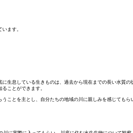
ています。
底に生息している生きものは、過去から現在までの長い水質の
知ることができます。
らうことを主とし、自分たちの地域の川に親しみを感じてもら
の川
に実際に入ってもらい、川底に住む水生生物について観察