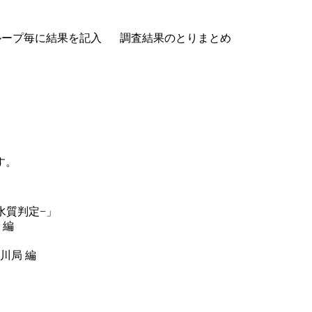
ループ毎に結果を記入
調査結果のとりまとめ
す。
水質判定−」
 編
川局 編