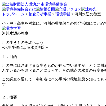
トップページ
>
検査分析事業
>
環境学習
> 河川水辺の教室
小・中・高生を対象に、河川の環境保全の啓発活動につとめ
河川水辺の教室
川の生きものを調べよう
−水生生物による水質判定−
１．目的
川の中にはさまざまな生きものが住んでいますが、とくに川
んでいるかを調べることによって、その地点の水質の程度を
この調査を通して、参加者にその場所の環境状態を知っても
す。
２．概要
参加者に、
水の深さが３０cm位（流れのある川であること）